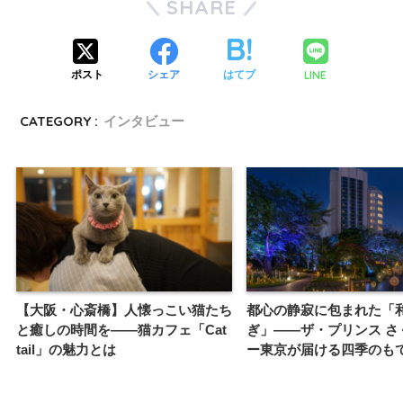
SHARE
LINE
ポスト
シェア
はてブ
CATEGORY :
インタビュー
【大阪・心斎橋】人懐っこい猫たち
都心の静寂に包まれた「
と癒しの時間を——猫カフェ「Cat
ぎ」——ザ・プリンス さ
tail」の魅力とは
ー東京が届ける四季のも