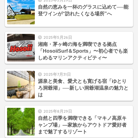
2025年5月29日
自然の恵みを一杯のグラスに込めて──能
登ワインが“訪れたくなる場所”へ
2025年5月26日
湘南・茅ヶ崎の海を満喫できる拠点
「HosoiiSurf＆Sports」〜初心者でも楽
しめるマリンアクティビティ〜
2025年7月31日
源泉と美食、愛犬とも寛げる宿「ゆとり
ろ洞爺湖」──新しい洞爺湖温泉の魅力と
は
2025年8月29日
自然と四季を満喫できる「マキノ高原キ
ャンプ場」—家族からアウトドア愛好者
まで魅了するリゾート