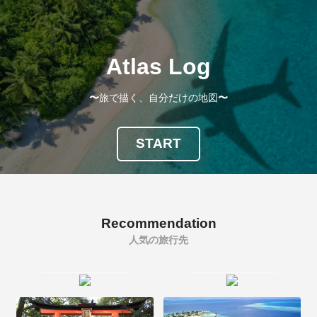
Atlas Log
〜
旅で描く、自分だけの地図
〜
START
Recommendation
人気の旅行先
TOKYO
NEW YORK