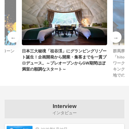
ドローン
日本三大秘境「祖谷渓」にグランピングリゾー
群馬県・
ト誕生！企画開発から開業・集客までを一貫プ
「hitor
ロデュース。～プレオープンからGW期間ほぼ
ワーク＋
満室の順調なスタート～
キング・
地での新
Interview
インタビュー