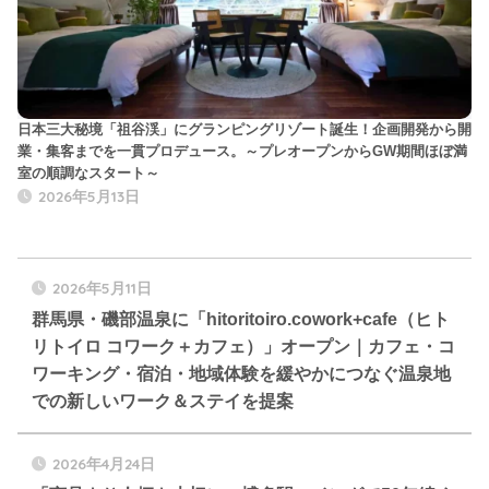
日本三大秘境「祖谷渓」にグランピングリゾート誕生！企画開発から開
業・集客までを一貫プロデュース。～プレオープンからGW期間ほぼ満
室の順調なスタート～
2026年5月13日
2026年5月11日
群馬県・磯部温泉に「hitoritoiro.cowork+cafe（ヒト
リトイロ コワーク＋カフェ）」オープン｜カフェ・コ
ワーキング・宿泊・地域体験を緩やかにつなぐ温泉地
での新しいワーク＆ステイを提案
2026年4月24日