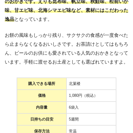
のおかきです。えりも昆布味、帆立味、秋鮭味、松前いか
味、甘エビ味、北海シマエビ味など、素材にはこだわった
逸品
となっています。
お餅の風味もしっかり残り、サクサクの食感が一度食べた
ら止まらなくなるおいしさです。お茶請けとしてはもちろ
ん、ビールのお供にも愛されている人気のおかきとなって
います。手軽に渡せるお土産としても選ばれていますよ。
購入できる場所
北菓楼
価格
1,080円（税込）
内容量
6袋入
日持ちの目安
5週間
保存方法
常温