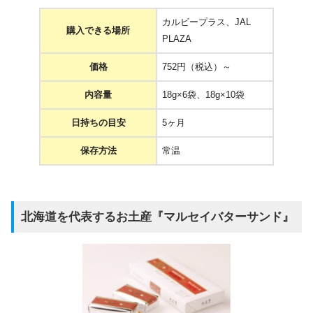
カルビープラス、JAL
購入できる場所
PLAZA
価格
752円（税込）～
内容量
18g×6袋、18g×10袋
日持ちの目安
5ヶ月
保存方法
常温
北海道を代表するお土産『マルセイバターサンド』