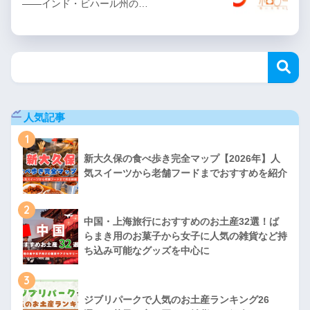
——インド・ビハール州の…
人気記事
1
新大久保の食べ歩き完全マップ【2026年】人
気スイーツから老舗フードまでおすすめを紹介
2
中国・上海旅行におすすめのお土産32選！ば
らまき用のお菓子から女子に人気の雑貨など持
ち込み可能なグッズを中心に
3
ジブリパークで人気のお土産ランキング26