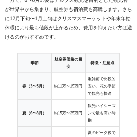
一方で、6〜8月の夏はアルプス観光を目的とした観光客
が世界中から集まり、航空券も宿泊費も高騰します。さら
に12月下旬〜1月上旬はクリスマスマーケットや年末年始
休暇により最も値段が上がるため、費用を抑えたい方は避
けるのがおすすめです。
航空券価格の目
季節
特徴・注意点
安
混雑前で比較的
春（3〜5月）
約11万〜15万円
安い。花の季節
で観光も快適
観光ハイシーズ
夏（6〜8月）
約15万〜25万円
ンで最も高い時
期
夏のピーク後で