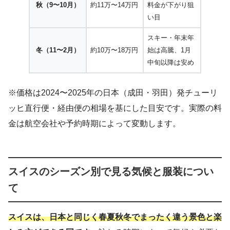
秋（9〜10月）
約11万〜14万円
料金が下がり狙
い目
スキー・年末年
冬（11〜2月）
約10万〜18万円
始は高騰、1月
中旬以降は安め
※価格は2024〜2025年の日本（成田・羽田）発チューリ
ッヒ直行便・経由便の相場を基にした目安です。実際の料
金は航空会社や予約時期によって変動します。
スイスのシーズン別で見る気候と服装につい
て
スイスは、日本と同じく春夏秋冬でまったく違う景色と楽