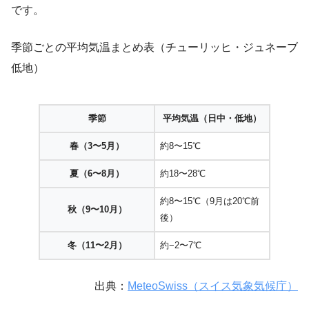
です。
季節ごとの平均気温まとめ表（チューリッヒ・ジュネーブ
低地）
季節
平均気温（日中・低地）
春（3〜5月）
約8〜15℃
夏（6〜8月）
約18〜28℃
約8〜15℃（9月は20℃前
秋（9〜10月）
後）
冬（11〜2月）
約−2〜7℃
出典：
MeteoSwiss（スイス気象気候庁）