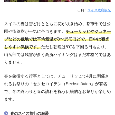
出典：
スイス政府観光
スイスの春は雪どけとともに花が咲き始め、都市部では公
園や街路樹が一気に色づきます。
チューリッヒやジュネー
ブなどの低地では平均気温が8〜15℃ほどで、日中は観光
しやすい気候です。
ただし朝晩は5℃を下回る日もあり、
山岳部では残雪が多く高所ハイキングはまだ本格的ではあ
りません。
春を象徴する行事としては、チューリッヒで4月に開催さ
れるお祭りの「セクセロイテン（Sechseläuten」が有名
で、冬の終わりと春の訪れを祝う伝統的なお祭りが楽しめ
ます。
春のスイス旅行の服装