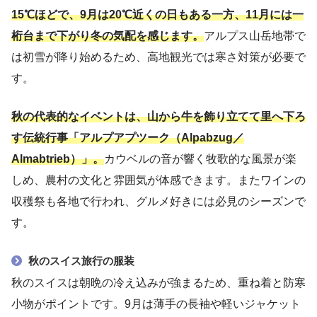
15℃ほどで、9月は20℃近くの日もある一方、11月には一
桁台まで下がり冬の気配を感じます。
アルプス山岳地帯で
は初雪が降り始めるため、高地観光では寒さ対策が必要で
す。
秋の代表的なイベントは、山から牛を飾り立てて里へ下ろ
す伝統行事「アルプアプツーク（Alpabzug／
Almabtrieb）」。
カウベルの音が響く牧歌的な風景が楽
しめ、農村の文化と雰囲気が体感できます。またワインの
収穫祭も各地で行われ、グルメ好きには必見のシーズンで
す。
秋のスイス旅行の服装
秋のスイスは朝晩の冷え込みが強まるため、重ね着と防寒
小物がポイントです。9月は薄手の長袖や軽いジャケット