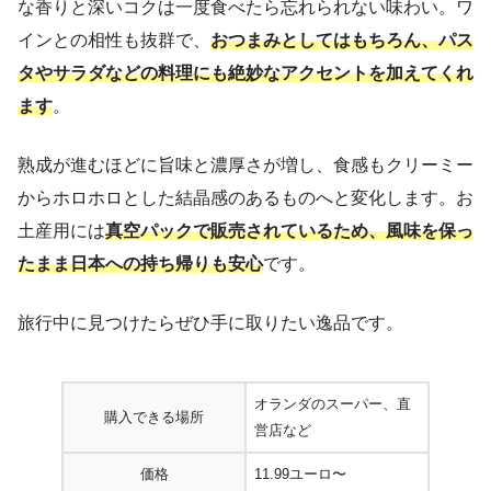
な香りと深いコクは一度食べたら忘れられない味わい。ワ
インとの相性も抜群で、
おつまみとしてはもちろん、パス
タやサラダなどの料理にも絶妙なアクセントを加えてくれ
ます
。
熟成が進むほどに旨味と濃厚さが増し、食感もクリーミー
からホロホロとした結晶感のあるものへと変化します。お
土産用には
真空パックで販売されているため、風味を保っ
たまま日本への持ち帰りも安心
です。
旅行中に見つけたらぜひ手に取りたい逸品です。
オランダのスーパー、直
購入できる場所
営店など
価格
11.99ユーロ〜