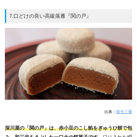
7.口どけの良い高級落雁『関の戸』
出典：
観光三重
深川屋の「関の戸」は、赤小豆のこし餡をぎゅうひ餅で包