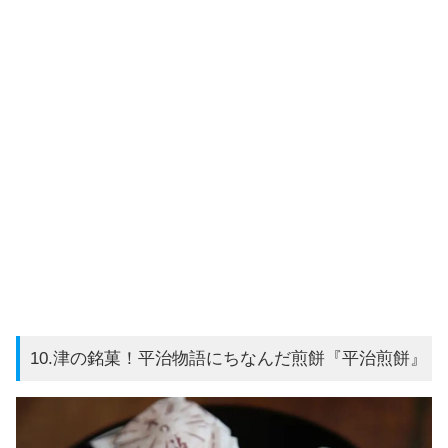
10.津の銘菓！平治物語にちなんだ煎餅『平治煎餅』