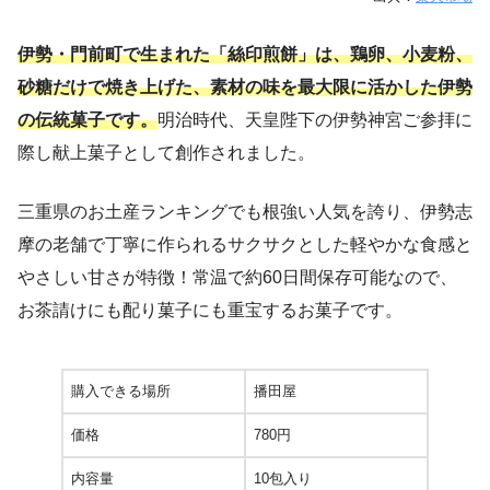
伊勢・門前町で生まれた「絲印煎餅」は、鶏卵、小麦粉、
砂糖だけで焼き上げた、素材の味を最大限に活かした伊勢
の伝統菓子です。
明治時代、天皇陛下の伊勢神宮ご参拝に
際し献上菓子として創作されました。
三重県のお土産ランキングでも根強い人気を誇り、伊勢志
摩の老舗で丁寧に作られるサクサクとした軽やかな食感と
やさしい甘さが特徴！常温で約60日間保存可能なので、
お茶請けにも配り菓子にも重宝するお菓子です。
購入できる場所
播田屋
価格
780円
内容量
10包入り