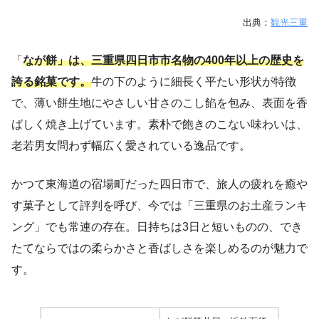
出典：
観光三重
「
なが餅」は、三重県四日市市名物の400年以上の歴史を
誇る銘菓です。
牛の下のように細長く平たい形状が特徴
で、薄い餅生地にやさしい甘さのこし餡を包み、表面を香
ばしく焼き上げています。素朴で飽きのこない味わいは、
老若男女問わず幅広く愛されている逸品です。
かつて東海道の宿場町だった四日市で、旅人の疲れを癒や
す菓子として評判を呼び、今では「三重県のお土産ランキ
ング」でも常連の存在。日持ちは3日と短いものの、でき
たてならではの柔らかさと香ばしさを楽しめるのが魅力で
す。