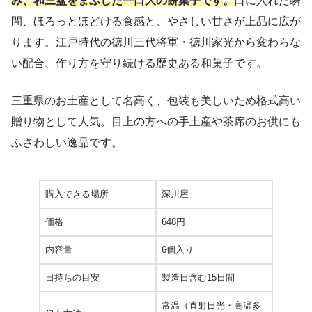
み、和三盆をまぶした一口大の餅菓子です。
口に入れた瞬
間、ほろっとほどける食感と、やさしい甘さが上品に広が
ります。江戸時代の徳川三代将軍・徳川家光から変わらな
い配合、作り方を守り続ける歴史ある和菓子です。
三重県のお土産として名高く、包装も美しいため格式高い
贈り物として人気。目上の方への手土産や茶席のお供にも
ふさわしい逸品です。
購入できる場所
深川屋
価格
648円
内容量
6個入り
日持ちの目安
製造日含む15日間
常温（直射日光・高温多