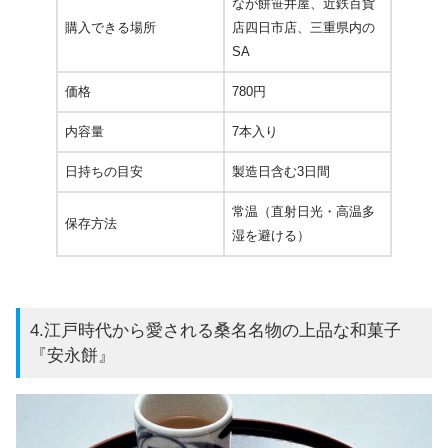
なが餅笹井屋、近鉄百貨
購入できる場所
店四日市店、三重県内の
SA
価格
780円
内容量
7本入り
日持ちの目安
製造日含む3日間
常温（直射日光・高温多
保存方法
湿を避ける）
4.江戸時代から愛される桑名名物の上品な和菓子
『安永餅』