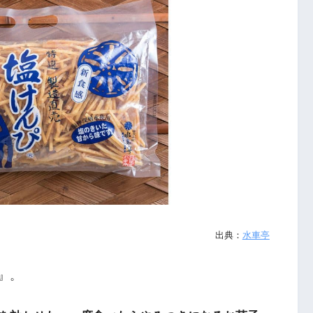
出典：
水車亭
』。