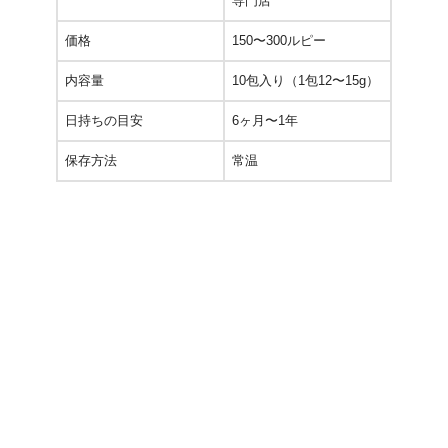
専門店
価格
150〜300ルピー
内容量
10包入り（1包12〜15g）
日持ちの目安
6ヶ月〜1年
保存方法
常温