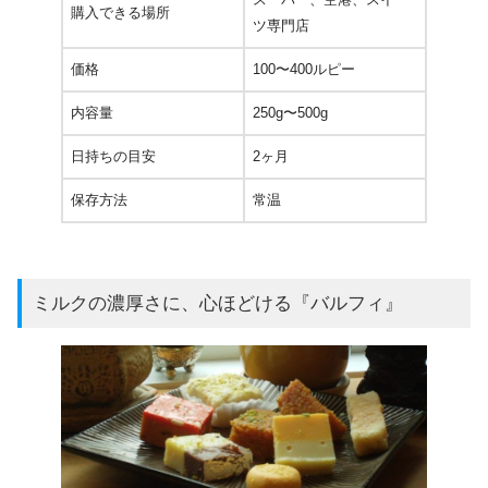
購入できる場所
ツ専門店
価格
100〜400ルピー
内容量
250g〜500g
日持ちの目安
2ヶ月
保存方法
常温
ミルクの濃厚さに、心ほどける『バルフィ』