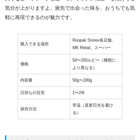
気分が上がりますよ。旅先で出会った味を、おうちでも気
軽に再現できるのが魅力です。
Roopak Stores各店舗、
購入できる場所
MK Retail、スーパー
50〜250ルピー（種類に
価格
より異なる）
内容量
50g〜200g
日持ちの目安
1〜2年
常温（直射日光を避け
保存方法
る）