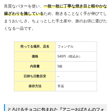
良質なバターを使い、
一枚一枚に丁寧な焼き目と軽やかな
歯ざわりを施している
ため、飽きることなく手が伸びてし
まうおいしさ。ちょっとした手土産や、旅のお供に選びた
くなる一品です。
売ってる場所、店名
フォンデル
価格
540円（税込み）
内容量
5枚
日持ち日数目安
–
保存方法
常温
とろけるチョコに包まれた『アニーおばさんのフォ