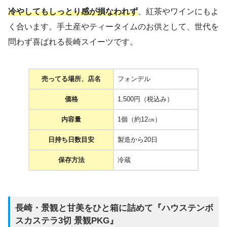
冷やしてもしっとり感が損なわれず
、紅茶やワインにもよ
く合います。手土産やティータイムのお供として、世代を
問わず喜ばれる長崎スイーツです。
売ってる場所、店名
フォンデル
価格
1,500円（税込み）
内容量
1個（約12㎝）
日持ち日数目安
製造から20日
保存方法
冷蔵
長崎・景観と甘美をひと箱に詰めて『ハウステンボ
スカステラ3切 景観PKG』