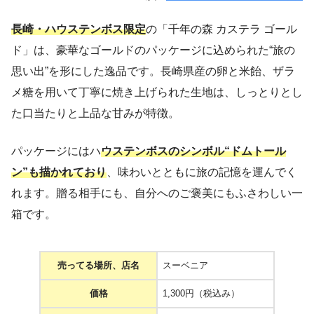
長崎・ハウステンボス限定
の「千年の森 カステラ ゴール
ド」は、豪華なゴールドのパッケージに込められた“旅の
思い出”を形にした逸品です。長崎県産の卵と米飴、ザラ
メ糖を用いて丁寧に焼き上げられた生地は、しっとりとし
た口当たりと上品な甘みが特徴。
パッケージにはハ
ウステンボスのシンボル“ドムトール
ン”も描かれており
、味わいとともに旅の記憶を運んでく
れます。贈る相手にも、自分へのご褒美にもふさわしい一
箱です。
売ってる場所、店名
スーベニア
価格
1,300円（税込み）