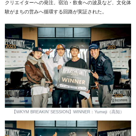
クリエイターへの発注、宿泊・飲食への波及など、文化体
験がまちの営みへ循環する回路が実証された。
【WKYM BREAKIN’ SESSION】WINNER：Yumeji（高知）