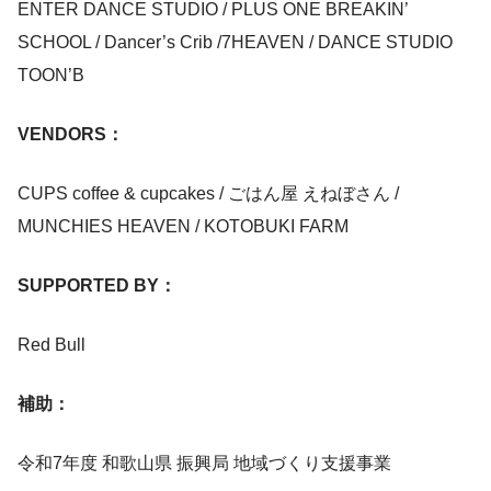
ENTER DANCE STUDIO / PLUS ONE BREAKIN’
SCHOOL / Dancer’s Crib /7HEAVEN / DANCE STUDIO
TOON’B
VENDORS：
CUPS coffee & cupcakes / ごはん屋 えねぼさん /
MUNCHIES HEAVEN / KOTOBUKI FARM
SUPPORTED BY：
Red Bull
補助：
令和7年度 和歌山県 振興局 地域づくり支援事業