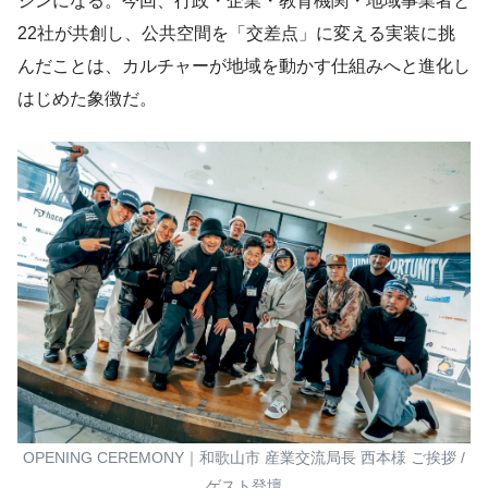
ジンになる。今回、行政・企業・教育機関・地域事業者と
22社が共創し、公共空間を「交差点」に変える実装に挑
んだことは、カルチャーが地域を動かす仕組みへと進化し
はじめた象徴だ。
OPENING CEREMONY｜和歌山市 産業交流局長 西本様 ご挨拶 /
ゲスト登壇