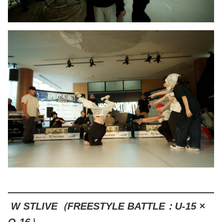
W STLIVE（FREESTYLE BATTLE：U-15 ×
O-16）