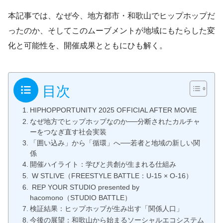
本記事では、なぜ今、地方都市・和歌山でヒップホップだ
ったのか、そしてこのムーブメントが地域にもたらした変
化と可能性を、開催成果とともにひも解く。
目次
HIPHOPPORTUNITY 2025 OFFICIAL AFTER MOVIE
なぜ地方でヒップホップなのか──分断されたカルチャ
ーをつなぎ直す社会実装
「囲い込み」から「循環」へ──若者と地域の新しい関
係
開催ハイライト：学びと共創が生まれる仕組み
W STLIVE（FREESTYLE BATTLE：U-15 × O-16）
REP YOUR STUDIO presented by
hacomono（STUDIO BATTLE）
検証結果：ヒップホップが生み出す「関係人口」
今後の展望：和歌山から始まるソーシャルエコシステム