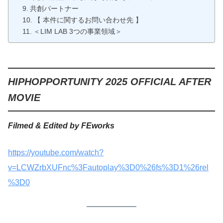
共創パートナー
【 本件に関するお問い合わせ先 】
＜LIM LAB 3つの事業領域＞
HIPHOPPORTUNITY 2025 OFFICIAL AFTER
MOVIE
Filmed & Edited by FEworks
https://youtube.com/watch?
v=LCWZrbXUFnc%3Fautoplay%3D0%26fs%3D1%26rel
%3D0