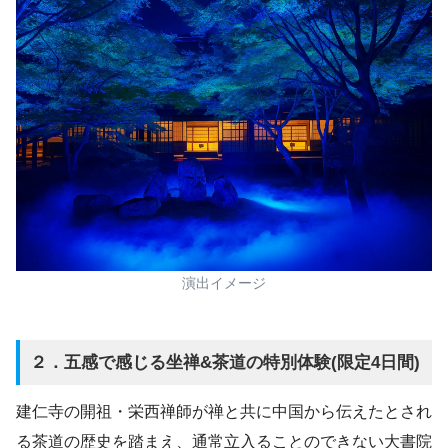
演出イメージ
２．五感で感じる坐禅&茶道の特別体験(限定4日間)
建仁寺の開祖・栄西禅師が禅と共に中国から伝えたとされ
る茶道の歴史を踏まえ、通常立入ることのできない大書院