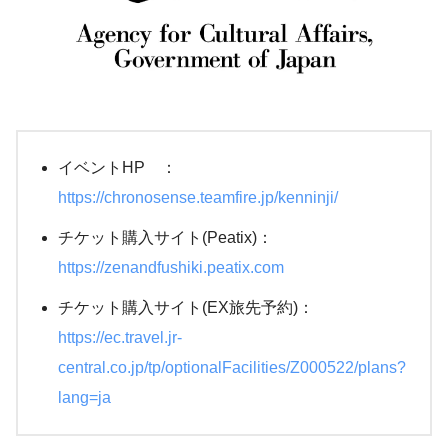
イベントHP ：
https://chronosense.teamfire.jp/kenninji/
チケット購入サイト(Peatix)：
https://zenandfushiki.peatix.com
チケット購入サイト(EX旅先予約)：
https://ec.travel.jr-
central.co.jp/tp/optionalFacilities/Z000522/plans?
lang=ja